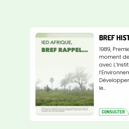
BREF HIS
1989, Premi
moment des
avec L’Insti
l’Environne
Développeme
le...
CONSULTER