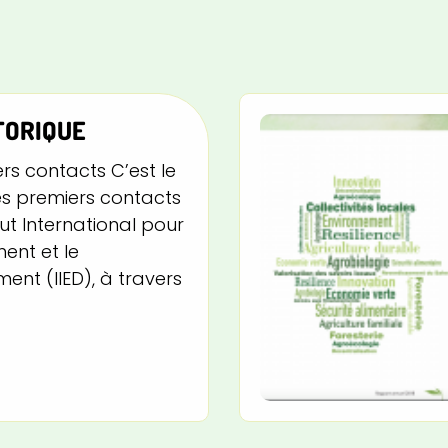
TORIQUE
ers contacts C’est le
 premiers contacts
tut International pour
ment et le
nt (IIED), à travers