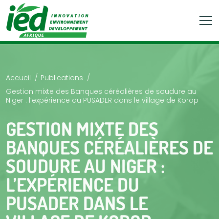
Accueil
Publications
Gestion mixte des Banques céréalières de soudure au
Niger : l’expérience du PUSADER dans le village de Korop
GESTION MIXTE DES
BANQUES CÉRÉALIÈRES DE
SOUDURE AU NIGER :
L’EXPÉRIENCE DU
PUSADER DANS LE