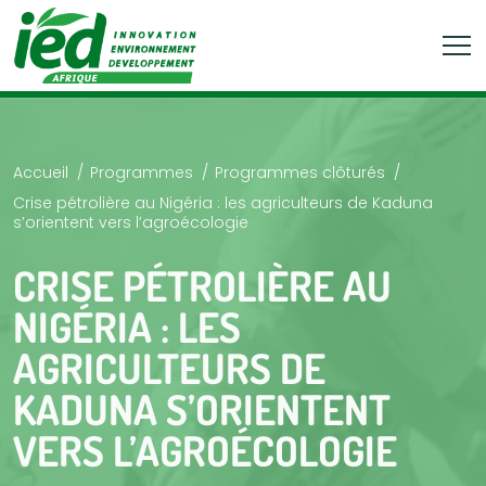
Accueil
Programmes
Programmes clôturés
Crise pétrolière au Nigéria : les agriculteurs de Kaduna
s’orientent vers l’agroécologie
CRISE PÉTROLIÈRE AU
NIGÉRIA : LES
AGRICULTEURS DE
KADUNA S’ORIENTENT
VERS L’AGROÉCOLOGIE