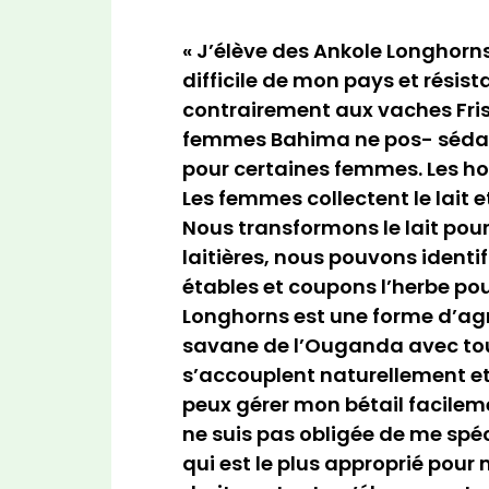
« J’élève des Ankole Longhorn
difficile de mon pays et résist
contrairement aux vaches Friso
femmes Bahima ne pos- sédaien
pour certaines femmes. Les ho
Les femmes collectent le lait 
Nous transformons le lait pou
laitières, nous pouvons ident
étables et coupons l’herbe po
Longhorns est une forme d’agro
savane de l’Ouganda avec tout
s’accouplent naturellement et 
peux gérer mon bétail facileme
ne suis pas obligée de me spéci
qui est le plus approprié pou