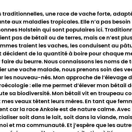
s traditionnelles, une race de vache forte, adap
ante aux maladies tropicales. Elle n’a pas besoin
nnes Holstein qui sont populaires ici. Traditionn
t pas de bétail ou de terres, mais ce n’est plus
mmes traient les vaches, les conduisent au pâtur
et décident de la quantité à boire pour chaque m
r faire du beurre. Nous connaissons les noms de 
ifier une vache malade, nous prenons soin des ve
ur les nouveau-nés. Mon approche de l’élevage d
écologie : elle me permet d’élever mon bétail da
e sa biodiversité. Mon bétail vit en troupeau co
mes veaux tètent leurs mères. En tant que femme,
nt car la race Ankole est de nature calme. Avec 
aliser soit dans le lait, soit dans la viande, mai
r moi et ma communauté. Et j’espère que les autr