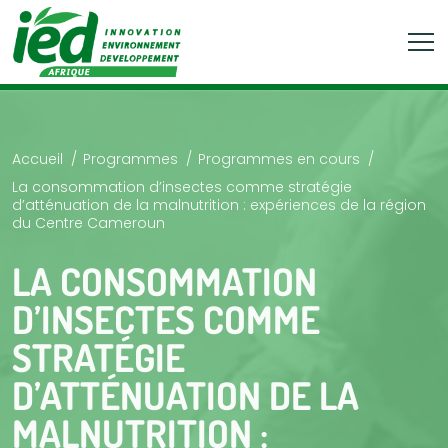
Accueil
Programmes
Programmes en cours
La consommation d’insectes comme stratégie
d’atténuation de la malnutrition : expériences de la région
du Centre Cameroun
LA CONSOMMATION
D’INSECTES COMME
STRATÉGIE
D’ATTÉNUATION DE LA
MALNUTRITION :