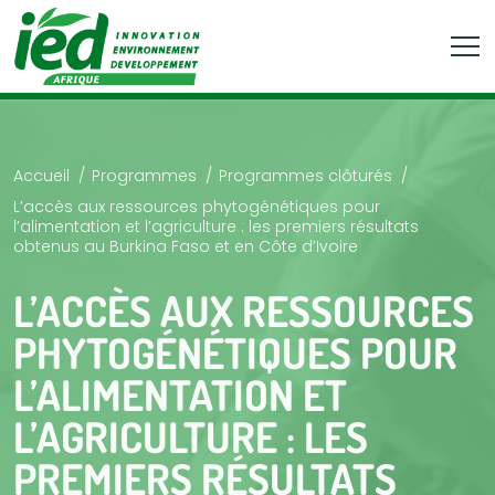
Accueil
Programmes
Programmes clôturés
L’accès aux ressources phytogénétiques pour
l’alimentation et l’agriculture : les premiers résultats
obtenus au Burkina Faso et en Côte d’Ivoire
L’ACCÈS AUX RESSOURCES
PHYTOGÉNÉTIQUES POUR
L’ALIMENTATION ET
L’AGRICULTURE : LES
PREMIERS RÉSULTATS