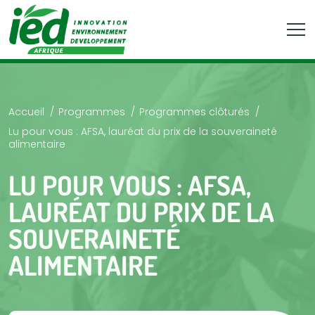
Accueil
Programmes
Programmes clôturés
Lu pour vous : AFSA, lauréat du prix de la souveraineté
alimentaire
LU POUR VOUS : AFSA,
LAURÉAT DU PRIX DE LA
SOUVERAINETÉ
ALIMENTAIRE