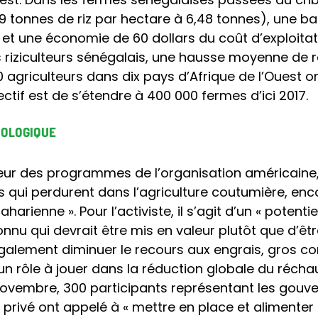
 tonnes de riz par hectare à 6,48 tonnes), une b
s et une économie de 60 dollars du coût d’exploitat
s riziculteurs sénégalais, une hausse moyenne de 
0 agriculteurs dans dix pays d’Afrique de l’Ouest o
tif est de s’étendre à 400 000 fermes d’ici 2017.
IOLOGIQUE
eur des programmes de l’organisation américaine,
s qui perdurent dans l’agriculture coutumière, en
rienne ». Pour l’activiste, il s’agit d’un « potent
nnu qui devrait être mis en valeur plutôt que d’ê
également diminuer le recours aux engrais, gros co
t un rôle à jouer dans la réduction globale du réch
novembre, 300 participants représentant les gouve
ur privé ont appelé à « mettre en place et alimenter