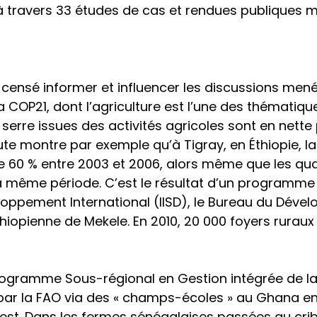
à travers 33 études de cas et rendues publiques 
censé informer et influencer les discussions men
la COP21, dont l’agriculture est l’une des thématiq
 serre issues des activités agricoles sont en nett
tute montre par exemple qu’à Tigray, en Éthiopie, l
de 60 % entre 2003 et 2006, alors même que les qua
 la même période. C’est le résultat d’un programm
eloppement International (IISD), le Bureau du Déve
éthiopienne de Mekele. En 2010, 20 000 foyers ruraux
Programme Sous-régional en Gestion intégrée de la
 par la FAO via des « champs-écoles » au Ghana en
est. Dans les fermes sénégalaises passées au crible