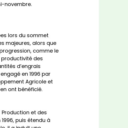
mi-novembre.
ées lors du sommet
ues majeures, alors que
e progression, comme le
a productivité des
ntités d’engrais
e engagé en 1996 par
loppement Agricole et
 en ont bénéficié.
 Production et des
 1996, puis étendu à
, il a induit une