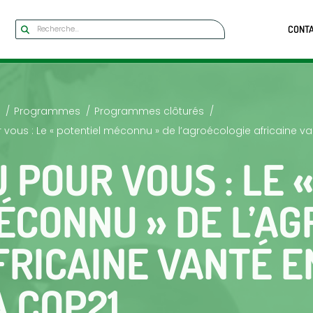
CONT
Programmes
Programmes clôturés
 vous : Le « potentiel méconnu » de l’agroécologie africaine 
U POUR VOUS : LE 
ÉCONNU » DE L’AG
FRICAINE VANTÉ E
A COP21