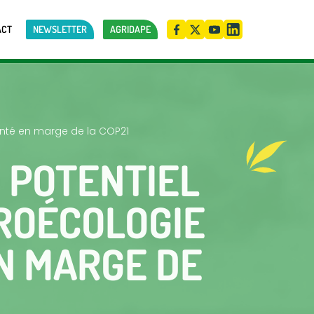
ACT
NEWSLETTER
AGRIDAPE
vanté en marge de la COP21
« POTENTIEL
ROÉCOLOGIE
N MARGE DE