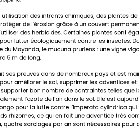
 utilisation des intrants chimiques, des plantes d
le protéger de l’érosion grâce à un couvert permanent
’utiliser des herbicides. Certaines plantes sont 
pour lutter écologiquement contre les insectes. Da
ne du Mayanda, le mucuna pruriens : une vigne vig
re 5 m de long.
fait ses preuves dans de nombreux pays et est ma
e, pour améliorer le sol, supprimer les adventices 
e supporter bon nombre de contraintes telles que l
galement l’azote de l’air dans le sol. Elle est aujou
go pour la lutte contre l’Imperata cylindrica qu
s rhizomes, ce qui en fait une adventice très com
da, quatre sarclages par an sont nécessaires pour 