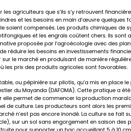
 les agriculteurs que s’ils s’y retrouvent financière
ndres et les besoins en main d’œuvre quelques fo
elle soient compensés. Les produits chimiques de
antifongiques et les engrais coûtent chers. Ils sont 
native proposée par l’agroécologie avec des plan
e réduire les besoins en investissements financie
 sur le marché en produisant de manière régulière 
ù les prix des produits agricoles sont favorables.
able, ou pépinière sur pilotis, qu’a mis en place le
estier du Mayanda (DAFOMA). Cette pratique a ét
r elle permet de commencer la production maraî
nel de culture. Les producteurs sont alors les prem
hé n’est pas encore inondé. La culture se fait su
le), sur un sol sans engorgement en saison des plu
struite pour supporter un bac accueillant 5 à 10 cm