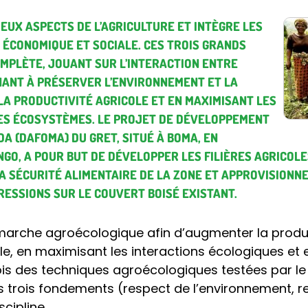
EUX ASPECTS DE L’AGRICULTURE ET INTÈGRE LES
, ÉCONOMIQUE ET SOCIALE. CES TROIS GRANDS
COMPLÈTE, JOUANT SUR L’INTERACTION ENTRE
HANT À PRÉSERVER L’ENVIRONNEMENT ET LA
LA PRODUCTIVITÉ AGRICOLE ET EN MAXIMISANT LES
ES ÉCOSYSTÈMES. LE PROJET DE DÉVELOPPEMENT
A (DAFOMA) DU GRET, SITUÉ À BOMA, EN
GO, A POUR BUT DE DÉVELOPPER LES FILIÈRES AGRICOL
 SÉCURITÉ ALIMENTAIRE DE LA ZONE ET APPROVISIONNER
RESSIONS SUR LE COUVERT BOISÉ EXISTANT.
émarche agroécologique afin d’augmenter la produ
e, en maximisant les interactions écologiques et e
rois des techniques agroécologiques testées par le
 les trois fondements (respect de l’environnement, 
cipline.