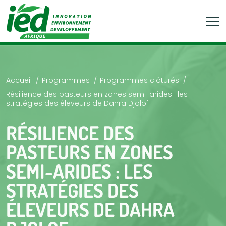
Accueil
Programmes
Programmes clôturés
Résilience des pasteurs en zones semi-arides : les
stratégies des éleveurs de Dahra Djolof
RÉSILIENCE DES
PASTEURS EN ZONES
SEMI-ARIDES : LES
STRATÉGIES DES
ÉLEVEURS DE DAHRA