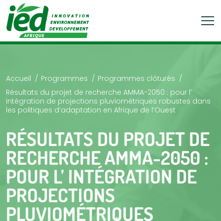
Accueil
Programmes
Programmes clôturés
Résultats du projet de recherche AMMA-2050 : pour l’
intégration de projections pluviométriques robustes dans
les politiques d’adaptation en Afrique de l’Ouest
RÉSULTATS DU PROJET DE
RECHERCHE AMMA-2050 :
POUR L’ INTÉGRATION DE
PROJECTIONS
PLUVIOMÉTRIQUES