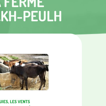
A FERME
AKH-PEULH
UIES, LES VENTS