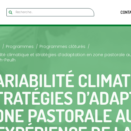
CONT
Programmes
Programmes clôturés
lité climatique et stratégies d’adaptation en zone pastorale au
h-Peulh
ARIABILITÉ CLIMAT
TRATÉGIES D’ADAP
ONE PASTORALE AU