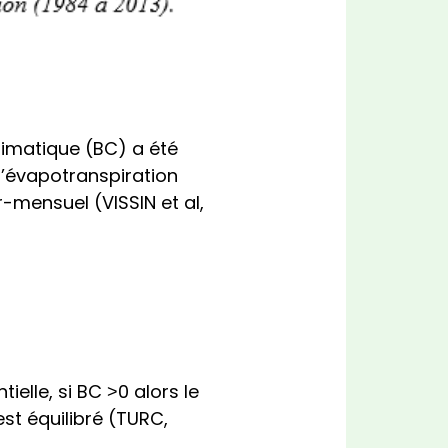
climatique (BC) a été
l’évapotranspiration
r-mensuel (VISSIN et al,
ielle, si BC ˃0 alors le
 est équilibré (TURC,