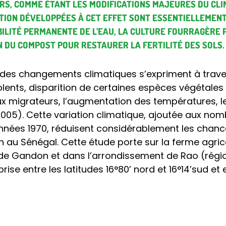
RS, COMME ÉTANT LES MODIFICATIONS MAJEURES DU CLIM
ATION DÉVELOPPÉES À CET EFFET SONT ESSENTIELLEMEN
ILITÉ PERMANENTE DE L’EAU, LA CULTURE FOURRAGÈRE P
ON DU COMPOST POUR RESTAURER LA FERTILITÉ DES SOLS.
 des changements climatiques s’expriment à traver
iolents, disparition de certaines espèces végétales
ux migrateurs, l’augmentation des températures,
 2005). Cette variation climatique, ajoutée aux 
nées 1970, réduisent considérablement les chance
lh au Sénégal. Cette étude porte sur la ferme agri
e Gandon et dans l’arrondissement de Rao (région
 entre les latitudes 16°80’ nord et 16°14’sud et e