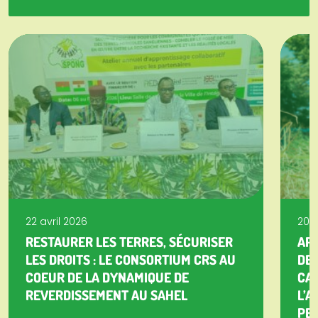
22 avril 2026
20 a
RESTAURER LES TERRES, SÉCURISER
APP
LES DROITS : LE CONSORTIUM CRS AU
DE 
COEUR DE LA DYNAMIQUE DE
CA
REVERDISSEMENT AU SAHEL
L’A
PET