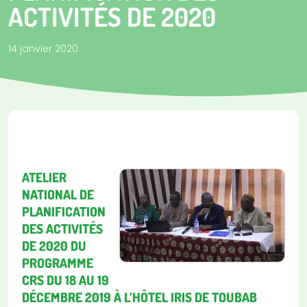
ACTIVITÉS DE 2020
14 janvier 2020
ATELIER
NATIONAL DE
PLANIFICATION
DES ACTIVITÉS
DE 2020 DU
PROGRAMME
CRS
DU 18 AU 19
DÉCEMBRE 2019 À L’HÔTEL IRIS DE TOUBAB