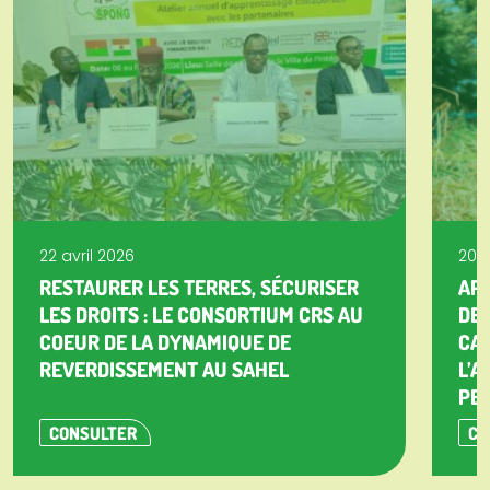
22 avril 2026
20 a
RESTAURER LES TERRES, SÉCURISER
APP
LES DROITS : LE CONSORTIUM CRS AU
DE 
COEUR DE LA DYNAMIQUE DE
CA
REVERDISSEMENT AU SAHEL
L’A
PET
CONSULTER
CO