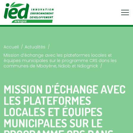
Accueil
Actualités
Mission d’échange avec les plateformes locales et
équipes municipales sur le programme CRS dans les
communes de Mbayéne, Ndiob et Ndiognick
MISSION D’ÉCHANGE AVEC
LES PLATEFORMES
LOCALES ET ÉQUIPES
MUNICIPALES SUR LE