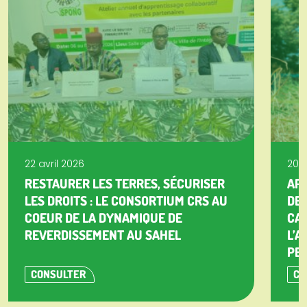
22 avril 2026
20 a
RESTAURER LES TERRES, SÉCURISER
APP
LES DROITS : LE CONSORTIUM CRS AU
DE 
COEUR DE LA DYNAMIQUE DE
CA
REVERDISSEMENT AU SAHEL
L’A
PET
CONSULTER
CO