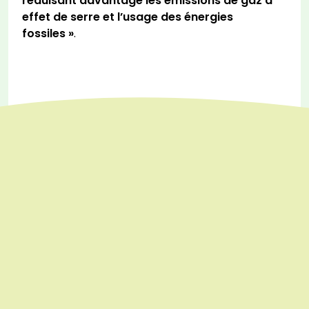
réduisant davantage les émissions de gaz à
effet de serre et l’usage des énergies
fossiles »
.
DESERTIF’ACTION 2026 : QUAND LES
COMMUNAUTÉS TRACENT LA VOIE CONTRE LA
DÉSERTIFICATION